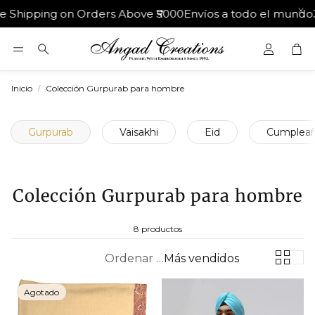
hipping on Orders Above ₹5000
Envíos a todo el mundo
30 
Car
Buscar
Inicio
Colección Gurpurab para hombre
Gurpurab
Vaisakhi
Eid
Cumplea
Colección Gurpurab para hombre
8 productos
Ordenar por:
Más vendidos
Agotado