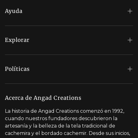
Ayuda
Preguntas frecuentes
Mi cuenta
Explorar
Estado del pedido
Recompensas reales
Tarjeta de regalo
Nuestras tiendas
Políticas
Contáctenos
Blog
Política de envíos
Cita con el estilista
Carreras
Política de devoluciones y reembolsos
Acerca de Angad Creations
Al por mayor
política de privacidad
La historia de Angad Creations comenzó en 1992,
Perfil de marca
cuando nuestros fundadores descubrieron la
Condiciones de servicio
artesanía y la belleza de la tela tradicional de
Diseñado por ti
cachemira y el bordado cachemir. Desde sus inicios,