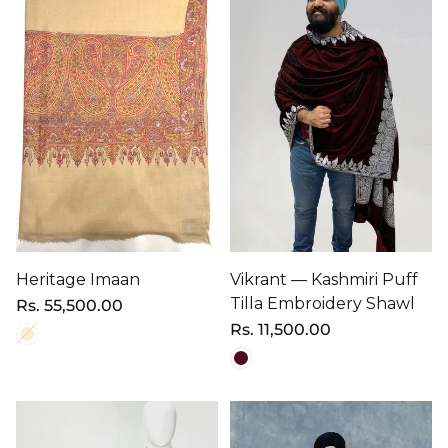
Heritage Imaan
Vikrant — Kashmiri Puff
Tilla Embroidery Shawl
Precio
Rs. 55,500.00
regular
Precio
Rs. 11,500.00
regular