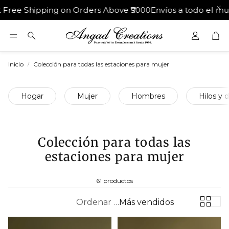
hipping on Orders Above ₹5000
Envíos a todo el mundo
30 
Car
Buscar
Inicio
Colección para todas las estaciones para mujer
Hogar
Mujer
Hombres
Hilos y 
Colección para todas las
estaciones para mujer
61 productos
Ordenar por:
Más vendidos