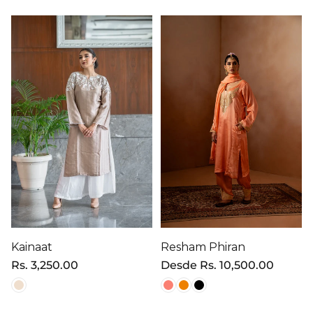
Kainaat
Resham Phiran
Precio
Rs. 3,250.00
Precio
Desde
Rs. 10,500.00
regular
regular