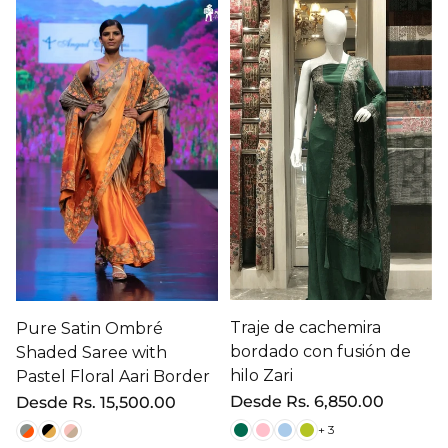
Traje de cachemira
Pure Satin Ombré
bordado con fusión de
Shaded Saree with
hilo Zari
Pastel Floral Aari Border
Precio
Desde
Rs. 6,850.00
Precio
Desde
Rs. 15,500.00
regular
regular
+ 3