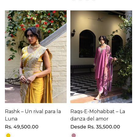
Rashk – Un rival para la
Raqs-E-Mohabbat – La
Luna
danza del amor
Precio
Rs. 49,500.00
Precio
Desde
Rs. 35,500.00
regular
regular