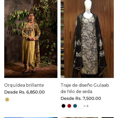
Orquídea brillante
Traje de diseño Gulaab
de hilo de seda
Precio
Desde
Rs. 6,850.00
regular
Precio
Desde
Rs. 7,500.00
regular
+ 4