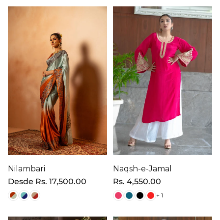
Nilambari
Naqsh-e-Jamal
Precio
Desde
Rs. 17,500.00
Precio
Rs. 4,550.00
regular
regular
+ 1