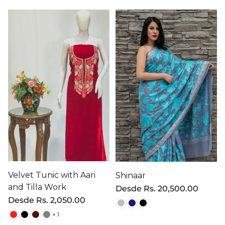
Velvet Tunic with Aari
Shinaar
and Tilla Work
Precio
Desde
Rs. 20,500.00
regular
Precio
Desde
Rs. 2,050.00
regular
+ 1