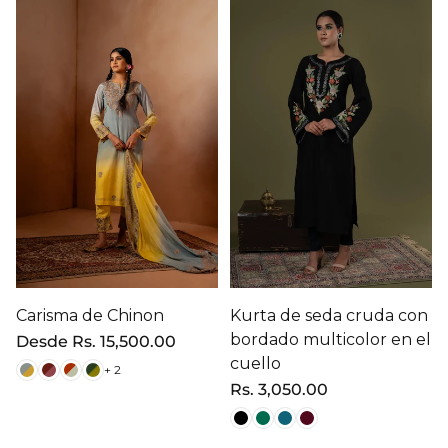
Carisma de Chinon
Kurta de seda cruda con
bordado multicolor en el
Precio
Desde
Rs. 15,500.00
regular
cuello
+ 2
Precio
Rs. 3,050.00
regular