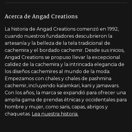
Política de envíos
Cita con el estilista
Carreras
Política de devoluciones y reembolsos
Acerca de Angad Creations
Al por mayor
política de privacidad
La historia de Angad Creations comenzó en 1992,
Perfil de marca
cuando nuestros fundadores descubrieron la
Condiciones de servicio
artesanía y la belleza de la tela tradicional de
Diseñado por ti
cachemira y el bordado cachemir. Desde sus inicios,
Angad Creations se propuso llevar la excepcional
Visit Global Store
calidez de la cachemira y la intrincada elegancia de
los diseños cachemires al mundo de la moda.
Empezamos con chales y chales de pashmina
cachemir, incluyendo kalamkari, kani y jamawars.
Con los años, la marca se expandió para ofrecer una
amplia gama de prendas étnicas y occidentales para
hombre y mujer, como saris, capas, abrigos y
chaquetas.
Lea nuestra historia.