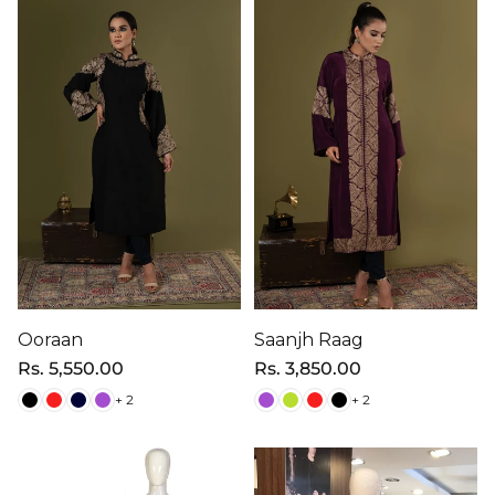
Ooraan
Saanjh Raag
Precio
Rs. 5,550.00
Precio
Rs. 3,850.00
regular
regular
+ 2
+ 2