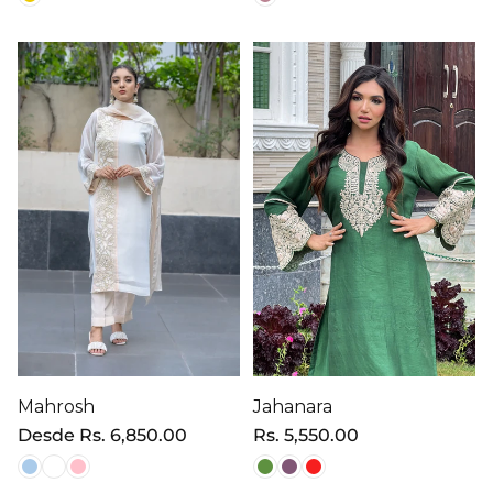
Mahrosh
Jahanara
Precio
Desde
Rs. 6,850.00
Precio
Rs. 5,550.00
regular
regular