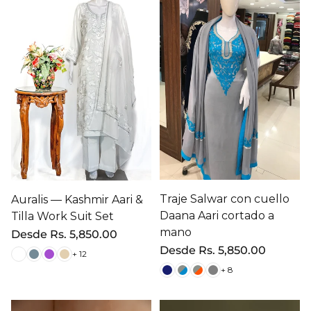
Traje Salwar con cuello
Auralis — Kashmir Aari &
Daana Aari cortado a
Tilla Work Suit Set
mano
Precio
Desde
Rs. 5,850.00
regular
Precio
Desde
Rs. 5,850.00
+ 12
regular
+ 8