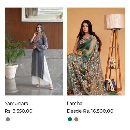
Yamunara
Lamha
Precio
Rs. 3,550.00
Precio
Desde
Rs. 16,500.00
regular
regular